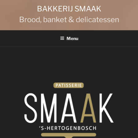
BAKKERIJ SMAAK
Brood, banket & delicatessen
Menu