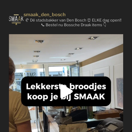
smaak_den_bosch
🥐 Dé stadsbakker van Den Bosch
⏰ ELKE dag open!!
📞 Bestel nu Bossche Draak items 👇